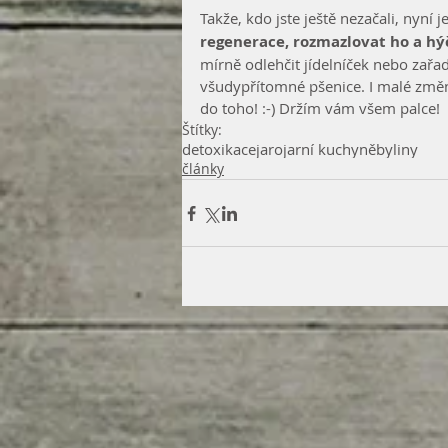
Takže, kdo jste ještě nezačali, nyní je
regenerace, rozmazlovat ho a hý
mírně odlehčit jídelníček nebo zařa
všudypřítomné pšenice. I malé změny 
do toho! :-) Držím vám všem palce!
Štítky:
detoxikace
jaro
jarní kuchyně
byliny
články